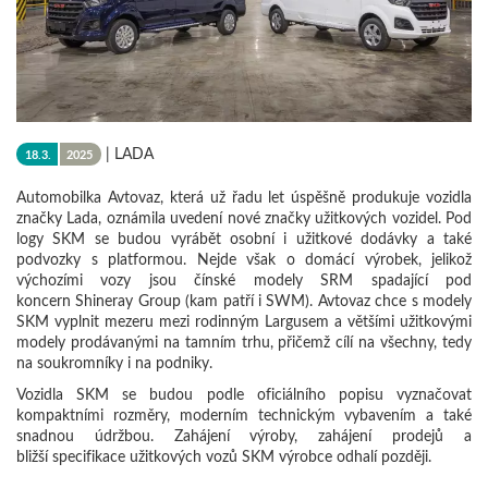
|
LADA
18.3.
2025
Automobilka Avtovaz, která už řadu let úspěšně produkuje vozidla
značky Lada, oznámila uvedení nové značky užitkových vozidel. Pod
logy SKM se budou vyrábět osobní i užitkové dodávky a také
podvozky s platformou. Nejde však o domácí výrobek, jelikož
výchozími vozy jsou čínské modely SRM spadající pod
koncern Shineray Group (kam patří i SWM). Avtovaz chce s modely
SKM vyplnit mezeru mezi rodinným Largusem a většími užitkovými
modely prodávanými na tamním trhu, přičemž cílí na všechny, tedy
na soukromníky i na podniky.
Vozidla SKM se budou podle oficiálního popisu vyznačovat
kompaktními rozměry, moderním technickým vybavením a také
snadnou údržbou. Zahájení výroby, zahájení prodejů a
bližší specifikace užitkových vozů SKM výrobce odhalí později.