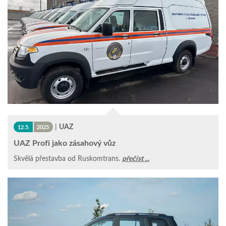
|
UAZ
12.5.
2025
UAZ Profi jako zásahový vůz
Skvělá přestavba od Ruskomtrans.
přečíst ...