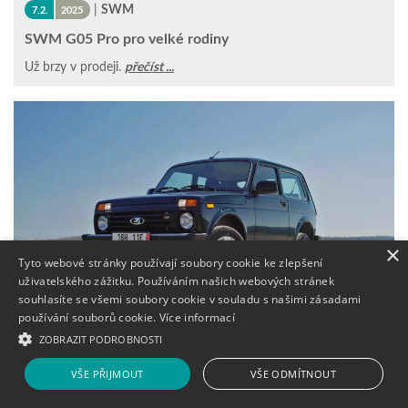
|
SWM
7.2.
2025
SWM G05 Pro pro velké rodiny
Už brzy v prodeji.
přečíst ...
×
Tyto webové stránky používají soubory cookie ke zlepšení
uživatelského zážitku. Používáním našich webových stránek
souhlasíte se všemi soubory cookie v souladu s našimi zásadami
používání souborů cookie.
Více informací
ZOBRAZIT PODROBNOSTI
|
LADA
17.1.
2025
VŠE PŘIJMOUT
VŠE ODMÍTNOUT
LADA Niva 2025: prodej ZAHÁJEN!