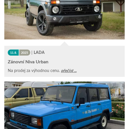
|
LADA
11.8.
2025
Zánovní Niva Urban
Na prodej za výhodnou cenu.
přečíst ...