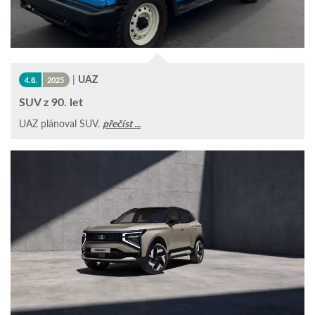
|
UAZ
4.8.
2025
SUV z 90. let
UAZ plánoval SUV.
přečíst ...