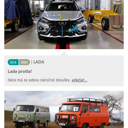
|
LADA
23.6.
2025
Lada prošla!
Iskra má za sebou náročné zkoušky.
přečíst ...