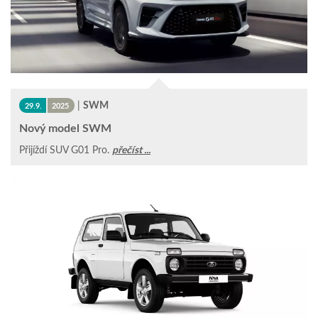
|
SWM
29.9.
2025
Nový model SWM
Přijíždí SUV G01 Pro.
přečíst ...