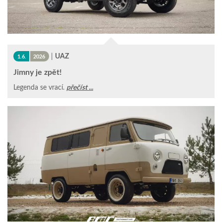
|
UAZ
1.6.
2026
Jimny je zpět!
Legenda se vrací.
přečíst ...