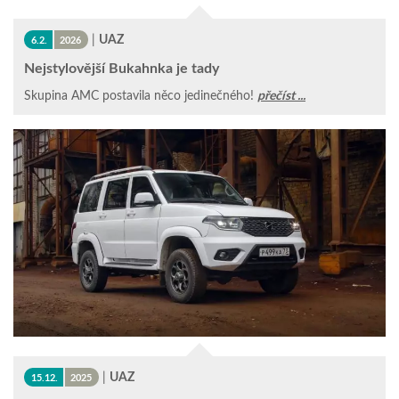
|
UAZ
6.2.
2026
Nejstylovější Bukahnka je tady
Skupina AMC postavila něco jedinečného!
přečíst ...
|
UAZ
15.12.
2025