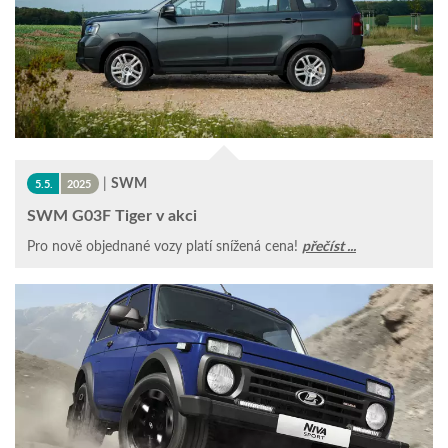
|
SWM
5.5.
2025
SWM G03F Tiger v akci
Pro nově objednané vozy platí snížená cena!
přečíst ...