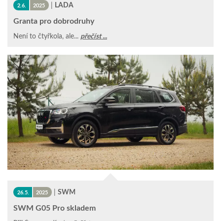
|
LADA
2.6.
2025
Granta pro dobrodruhy
Není to čtyřkola, ale...
přečíst ...
|
SWM
26.5.
2025
SWM G05 Pro skladem