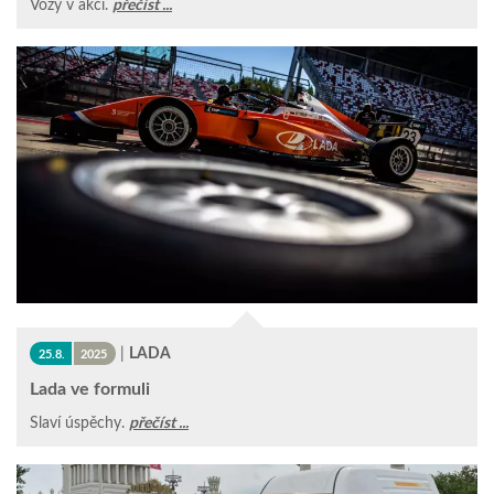
Vozy v akci.
přečíst ...
|
LADA
25.8.
2025
Lada ve formuli
Slaví úspěchy.
přečíst ...