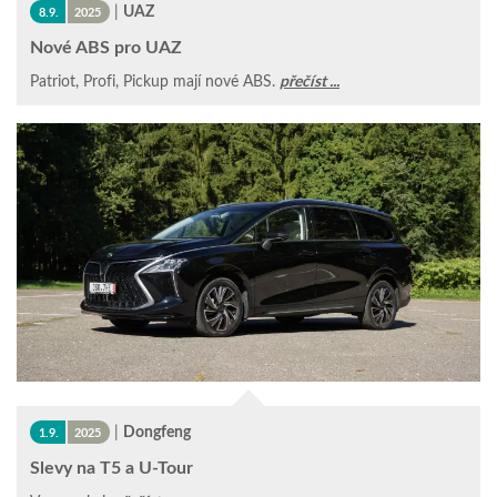
|
UAZ
8.9.
2025
Nové ABS pro UAZ
Patriot, Profi, Pickup mají nové ABS.
přečíst ...
|
Dongfeng
1.9.
2025
Slevy na T5 a U-Tour