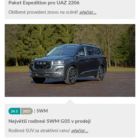
Paket Expedition pro UAZ 2206
Oblíbené provedení znovu na scéně!
přečíst ...
|
SWM
24.3.
2025
Největší rodinné SWM G05 v prodeji
Rodinné SUV za atraktivní cenu!
přečíst ...