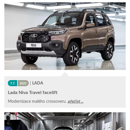
|
LADA
7.7.
2025
Lada Niva Travel facelift
Modernizace malého crossoveru.
přečíst ...