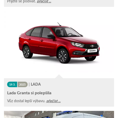
Přijďte se podívat.
přečíst ...
|
LADA
19.5.
2025
Lada Granta si polepšila
Vůz dostal lepší výbavu.
přečíst ...