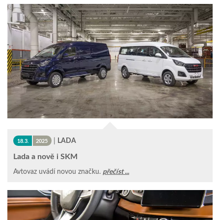
|
LADA
18.3.
2025
Lada a nově i SKM
Avtovaz uvádí novou značku.
přečíst ...