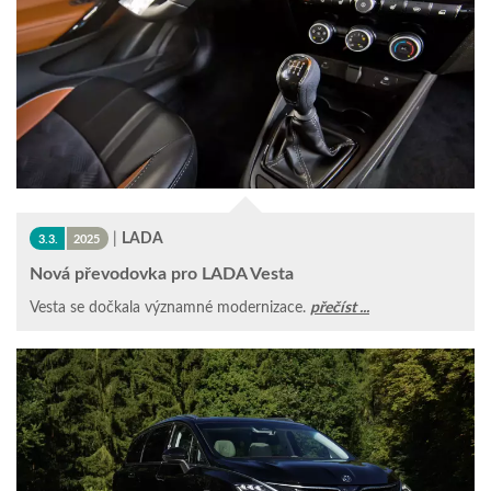
|
LADA
3.3.
2025
Nová převodovka pro LADA Vesta
Vesta se dočkala významné modernizace.
přečíst ...