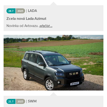
|
LADA
28.7.
2025
Zcela nová Lada Azimut
Novinka od Avtovazu.
přečíst ...
|
SWM
21.7.
2025