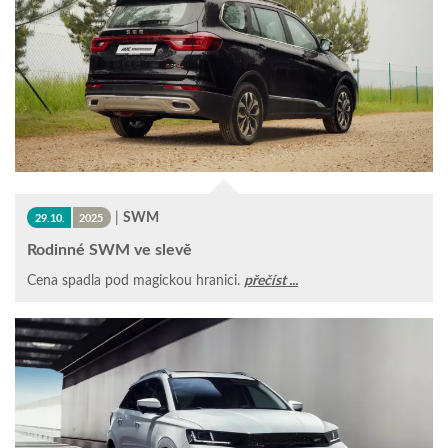
|
SWM
29.10.
2025
Rodinné SWM ve slevě
Cena spadla pod magickou hranici.
přečíst ...