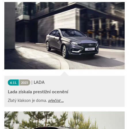
|
LADA
6.11.
2025
Lada získala prestižní ocenění
Zlatý klakson je doma.
přečíst ...