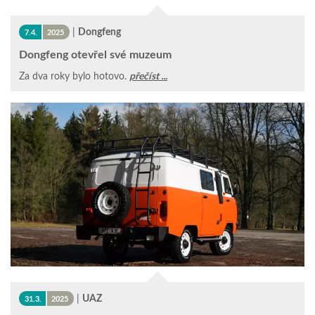
|
Dongfeng
7.4.
2025
Dongfeng otevřel své muzeum
Za dva roky bylo hotovo.
přečíst ...
|
UAZ
31.3.
2025