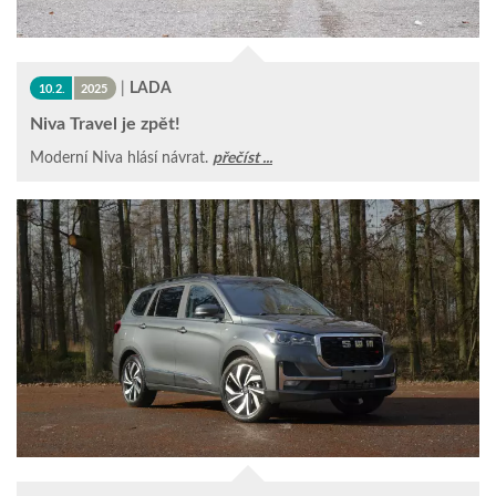
|
LADA
10.2.
2025
Niva Travel je zpět!
Moderní Niva hlásí návrat.
přečíst ...