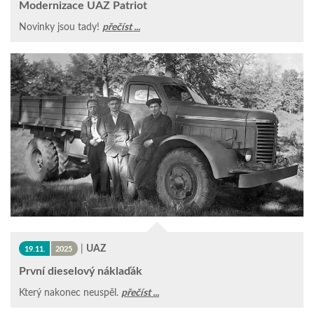
Modernizace UAZ Patriot
Novinky jsou tady!
přečíst ...
|
UAZ
19.11.
2025
První dieselový náklaďák
Který nakonec neuspěl.
přečíst ...