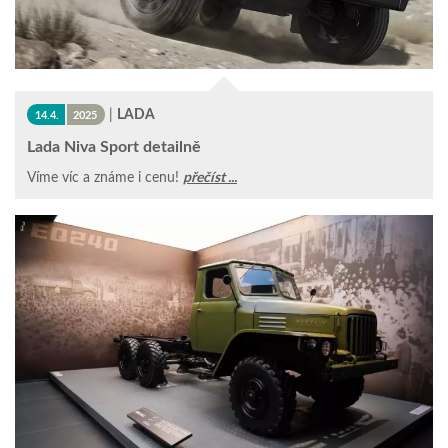
|
LADA
14.4.
2025
Lada Niva Sport detailně
Víme víc a známe i cenu!
přečíst ...