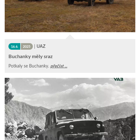
|
UAZ
16.6.
2025
Buchanky měly sraz
Potkaly se Buchanky.
přečíst ...