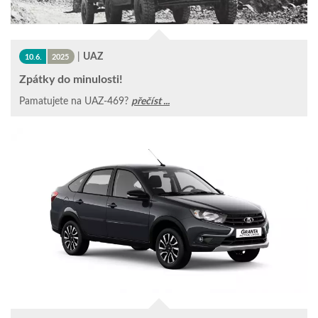
|
UAZ
10.6.
2025
Zpátky do minulosti!
Pamatujete na UAZ-469?
přečíst ...