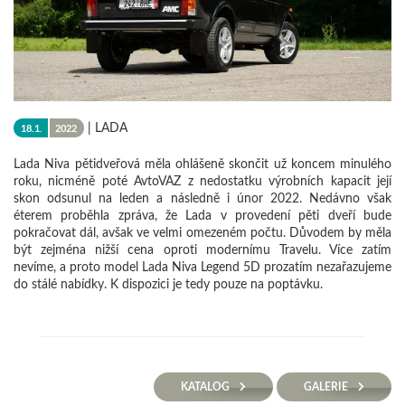
|
LADA
18.1.
2022
Lada Niva pětidveřová měla ohlášeně skončit už koncem minulého
roku, nicméně poté AvtoVAZ z nedostatku výrobních kapacit její
skon odsunul na leden a následně i únor 2022. Nedávno však
éterem proběhla zpráva, že Lada v provedení pěti dveří bude
pokračovat dál, avšak ve velmi omezeném počtu. Důvodem by měla
být zejména nižší cena oproti modernímu Travelu. Více zatím
nevíme, a proto model Lada Niva Legend 5D prozatím nezařazujeme
do stálé nabídky. K dispozici je tedy pouze na poptávku.
KATALOG
GALERIE