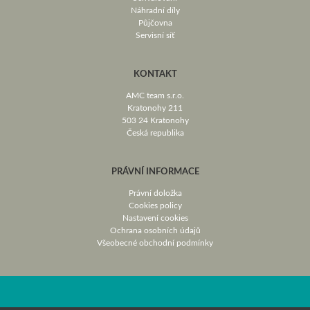
Náhradní díly
Půjčovna
Servisní síť
KONTAKT
AMC team s.r.o.
Kratonohy 211
503 24 Kratonohy
Česká republika
PRÁVNÍ INFORMACE
Právní doložka
Cookies policy
Nastavení cookies
Ochrana osobních údajů
Všeobecné obchodní podmínky