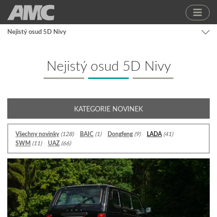
Nejistý osud 5D Nivy
Nejistý osud 5D Nivy
KATEGORIE NOVINEK
Všechny novinky
(128)
BAIC
(1)
Dongfeng
(9)
LADA
(41)
SWM
(11)
UAZ
(66)