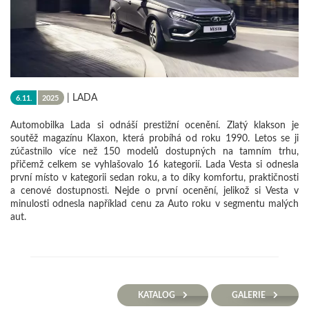
|
LADA
6.11.
2025
Automobilka Lada si odnáší prestižní ocenění. Zlatý klakson je
soutěž magazínu Klaxon, která probíhá od roku 1990. Letos se ji
zúčastnilo více než 150 modelů dostupných na tamním trhu,
přičemž celkem se vyhlašovalo 16 kategorií. Lada Vesta si odnesla
první místo v kategorii sedan roku, a to díky komfortu, praktičnosti
a cenové dostupnosti. Nejde o první ocenění, jelikož si Vesta v
minulosti odnesla například cenu za Auto roku v segmentu malých
aut.
KATALOG
GALERIE