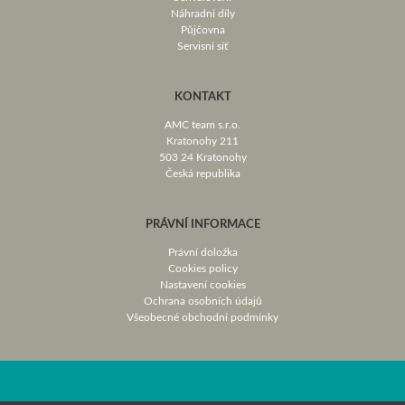
Náhradní díly
Půjčovna
Servisní síť
KONTAKT
AMC team s.r.o.
Kratonohy 211
503 24 Kratonohy
Česká republika
PRÁVNÍ INFORMACE
Právní doložka
Cookies policy
Nastavení cookies
Ochrana osobních údajů
Všeobecné obchodní podmínky