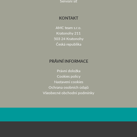
Servisní síť
KONTAKT
AMC team s.r.o.
Kratonohy 211
503 24 Kratonohy
Česká republika
PRÁVNÍ INFORMACE
Právní doložka
Cookies policy
Nastavení cookies
Ochrana osobních údajů
Všeobecné obchodní podmínky