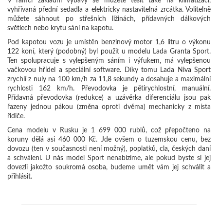
vyhřívaná přední sedadla a elektricky nastavitelná zrcátka. Volitelně
můžete sáhnout po střešních ližinách, přídavných dálkových
světlech nebo krytu sání na kapotu.
Pod kapotou vozu je umístěn benzinový motor 1,6 litru o výkonu
122 koní, který (podobný) byl použit u modelu Lada Granta Sport.
Ten spolupracuje s vylepšeným sáním i výfukem, má vylepšenou
vačkovou hřídel a speciální software. Díky tomu Lada Niva Sport
zrychlí z nuly na 100 km/h za 11,8 sekundy a dosahuje a maximální
rychlosti 162 km/h. Převodovka je pětirychlostní, manuální.
Přídavná převodovka (redukce) a uzávěrka diferenciálu jsou pak
řazeny jednou pákou (změna oproti dvěma) mechanicky z místa
řidiče.
Cena modelu v Rusku je 1 699 000 rublů, což přepočteno na
koruny dělá asi 460 000 Kč. Jde ovšem o tuzemskou cenu, bez
dovozu (ten v současnosti není možný), poplatků, cla, českých daní
a schválení. U nás model Sport nenabízíme, ale pokud byste si jej
dovezli jakožto soukromá osoba, budeme umět vám jej schválit a
přihlásit.