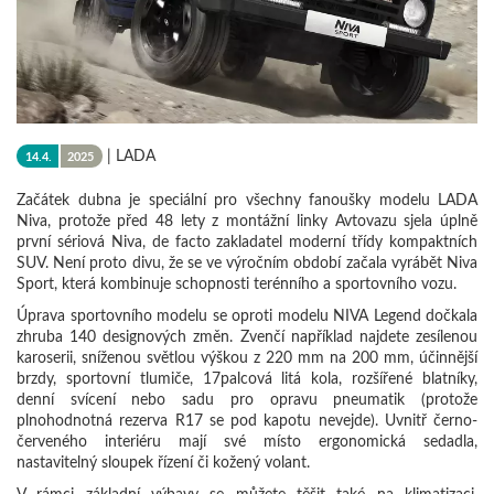
|
LADA
14.4.
2025
Začátek dubna je speciální pro všechny fanoušky modelu LADA
Niva, protože před 48 lety z montážní linky Avtovazu sjela úplně
první sériová Niva, de facto zakladatel moderní třídy kompaktních
SUV. Není proto divu, že se ve výročním období začala vyrábět Niva
Sport, která kombinuje schopnosti terénního a sportovního vozu.
Úprava sportovního modelu se oproti modelu NIVA Legend dočkala
zhruba 140 designových změn. Zvenčí například najdete zesílenou
karoserii, sníženou světlou výškou z 220 mm na 200 mm, účinnější
brzdy, sportovní tlumiče, 17palcová litá kola, rozšířené blatníky,
denní svícení nebo sadu pro opravu pneumatik (protože
plnohodnotná rezerva R17 se pod kapotu nevejde). Uvnitř černo-
červeného interiéru mají své místo ergonomická sedadla,
nastavitelný sloupek řízení či kožený volant.
V rámci základní výbavy se můžete těšit také na klimatizaci,