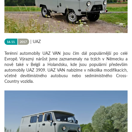
|
UAZ
16.11.
2017
Terénní automobily UAZ VAN jsou čím dál populárnější po celé
Evropě. Výrazný nárůst jsme zaznamenaly na trzích v Německu a
nově také v Belgii a Holandsku, kde jsou populární především
automobily UAZ 3909. UAZ VAN nabízíme v několika modifikacích,
včetně devítimístného autobusu nebo sedmimístného Cross-
Country vozidla.