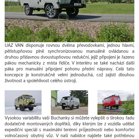
UAZ VAN disponuje rovnou dvěma převodovkami, jednou hlavní,
pětistupňovou plně synchronizovanou manuálně ovládanou a
druhou přídavnou dvoustupňovou redukční, jejíž připojení je řazeno
pákou mechanicky z místa řidiče. V interiéru se také nachází další
páka pro manuální připojení pohonu přední nápravy. Celá tato
koncepce je konstrukčně velmi jednoduchá, což zajistí dlouhou
životnost a spolehlivost celého ústrojí.
Vysokou variabilitu vaší Buchanky si můžete vylepšit o širokou řadu
dodatečně montovaných doplňků, díky kterým lze z vozidla udělat
expediční speciál s maximální terénní průjezdností nebo komfortní
volnočasový obytný vůz. V naši nabídce najdete také potřebnou