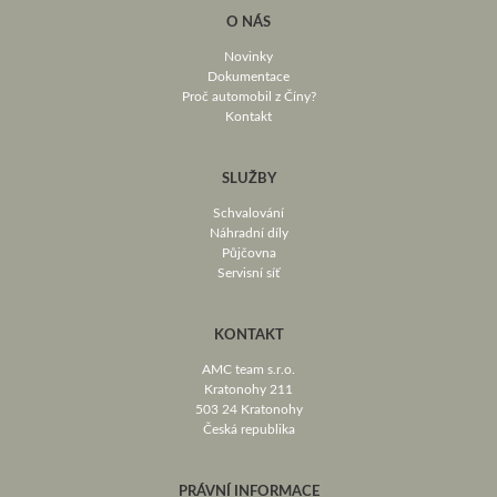
O NÁS
Novinky
Dokumentace
Proč automobil z Číny?
Kontakt
SLUŽBY
Schvalování
Náhradní díly
Půjčovna
Servisní síť
KONTAKT
AMC team s.r.o.
Kratonohy 211
503 24 Kratonohy
Česká republika
PRÁVNÍ INFORMACE