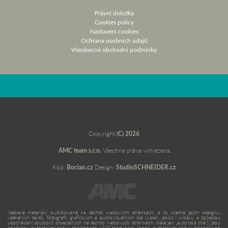
Právní doložka
Cookies policy
Nastavení cookies
Ochrana osobních údajů
Všeobecné obchodní podmínky
Copyright
(C) 2026
AMC team s.r.o.
Všechna práva vyhrazena.
Kód:
Bocian.cz
Design:
StudioSCHNEIDER.cz
Veškeré materiály publikované na těchto webových stránkách, a to včetně jejich designu,
veškerých textů, fotografií, grafických a audiovizuálních děl (videí), jakož i výběru a způsobu
uspořádání souborů obsažených na těchto webových stránkách (dále jen „autorská díla“), jsou
chráněny autorskými právy společnosti AMC team s.r.o. (popř. autorskými právy jednotlivých