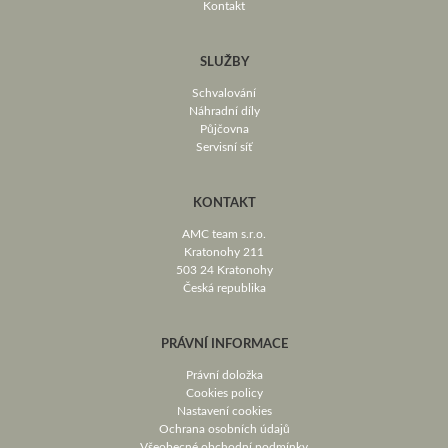
Kontakt
SLUŽBY
Schvalování
Náhradní díly
Půjčovna
Servisní síť
KONTAKT
AMC team s.r.o.
Kratonohy 211
503 24 Kratonohy
Česká republika
PRÁVNÍ INFORMACE
Právní doložka
Cookies policy
Nastavení cookies
Ochrana osobních údajů
Všeobecné obchodní podmínky