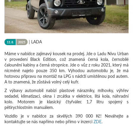
|
LADA
11.8.
2025
Máme v nabídce zajímavý kousek na prodej. Jde o Ladu Nivu Urban
v provedení Black Edition, což znamená černá kola, černobílé
čalounění kabiny a černá stropnice. Jde o vůz z roku 2021, který má
nicméně najeto pouze 350 km. Výhodou automobilu je, že má
hotovou přípravu na montáž na LPG s nádrží umístěnou pod autem.
A to znamená, že zůstává volný celý kufr.
Z výbavy automobil nabízí plastové nárazníky, mlhovky, výhřev
sedadel, klimatizaci, okna i zrcátka v elektrice, litá kola, náhradní
kolo. Motorem je klasický čtyřválec 1,7 litru spojený s
pětirychlostním manuálem.
Vozidlo je v nabídce za skvělých 390 000 Kč! Neváhejte a
kontaktujte se nás napřímo nebo přímo v inzerci
ZDE
.